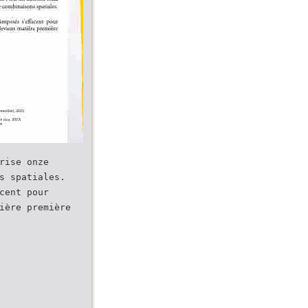
rise onze
s spatiales.
cent pour
ière première